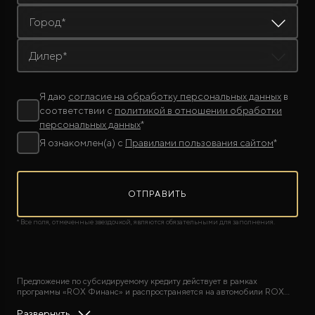
Город*
Дилер*
Я даю
согласие на обработку персональных данных
в
соответствии с
политикой в отношении обработки
персональных данных
*
Я ознакомлен(а) с
Правилами пользования сайтом
*
ОТПРАВИТЬ
* Все поля, отмеченные звездочкой, являются обязательными для заполнения.
Предложение по субсидируемому кредиту действует в рамках
программы «ROX Финанс» и распространяется на автомобили ROX
2024, 2025 и 2026 года выпуска (дата выдачи ЭПТС не ранее 1 января
2024 г.) при покупке в кредит в АО «ОТП Банк», в ООО «МБ РУС
Развернуть
¹
АО «ОТП Банк»:
диапазон полной стоимости кредита в % годовых от