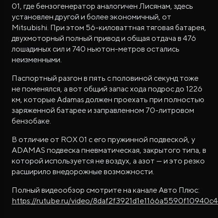
01, где бензогенератор аналогичен Лисянам, здесь
установлен другой и более экономичный, от
Mitsubishi. При этом 56-киловаттная тяговая батарея,
двухмоторный полный привод и общая отдача в 476
лошадиных сил и 740 ньютон-метров остались
неизменными.
Паспортный разгон в пять с половиной секунд тоже
не поменялся, а вот общий запас хода подрос до 1226
км, которые Adamas должен проехать при полностью
заряженной батарее и заправленном 70-литровом
бензобаке.
В отличие от ROX 01 с его пружинной подвеской, у
ADAMAS подвеска пневматическая, закрытого типа, в
которой используется не воздух, а азот — и это резко
расширило внедорожные возможности.
Полный видеообзор смотрите на канале Авто Плюс:
https://rutube.ru/video/8daf2f3921d1e1166a5590f10940c4