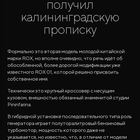
получил
калининградскую
прописку
Формально это вторая модель молодой китайской
марки ROX, но вполне очевидно, что речь идёт об
ROX ADAMAS
обособленной, более дорогой модификации уже
Совершенно новый флагманский внедорожник
от 9 300 000 ₽*
известного ROX 01, которой решено присвоить
собственное имя.
Технически это крупный кроссовер с несущим
кузовом, внешностью обязанный знаменитой студии
Pininfarina.
В гибридной установке последовательного типа роль
генератора играет полуторалитровый бензиновый
турбомотор, мощность которого даже не
указывается, но известно, что, в отличие от модели