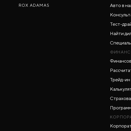
Авто в на
ROX ADAMAS
Консульт
Тест-дра
Найти ди
Специаль
ФИНАНС
Финансов
Рассчита
Трейд-ин
Калькуля
Страхова
Программ
КОРПОР
Корпорат