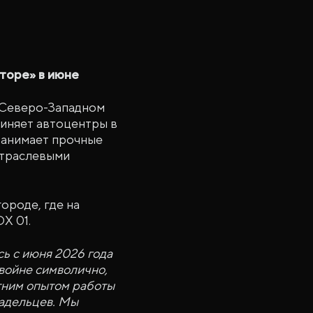
торе» в июне
 Северо-Западном
диняет автоцентры в
занимает прочные
отраслевыми
ороде, где на
X 01.
ь с июня 2026 года
двойне символично,
етним опытом работы
ладельцев. Мы