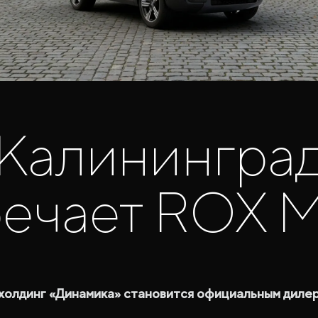
Калинингра
речает ROX M
холдинг «Динамика» становится официальным диле