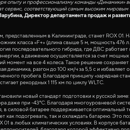
аря опыту и профессионализму команды «Динамики» в
ат сервис, соответствующий самым высоким мировым 
Зарубина, Директор департамента продаж и развит
, представленным в Калининграде, станет ROX 01. Н
ожник класса «F+» (длина свыше 5 м, мощность 476 л.
огия последовательного гибрида, где ДВС работает 
нергии, а движение осуществляется за счет мощных
й момент на все 4 колеса. Такое решение сохраняе
я динамика, разгон до 100 км/ч за 5,5 с и избавляет 
ченного пробега. Благодаря принципу «зарядная стан
стигает рекордных 1 115 км по циклу WLTC.
ановили новый стандарт подготовки к русской зиме:
ра даже при -43°C. Благодаря многоуровневой сист
, в силовой батарее поддерживается оптимальный 
т как подогревать, так и охлаждать батарею. Это по
 01 в любых климатических условиях. В корпусе бат
 теплоносителей, благодаря которой эффективно по