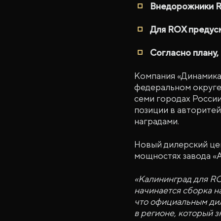
Внедорожники R
Для ROX предус
Согласно плану,
Компания «Динамика
федеральном округе,
семи городах Росси
позиции в авторитей
наградами.
Новый дилерский цен
мощностях завода «
«Калининград для RO
начинается сборка н
что официальным дил
в регионе, который 