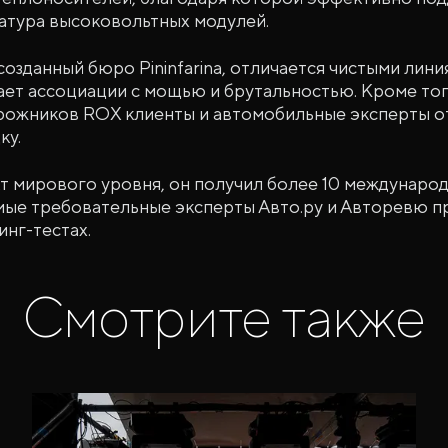
атура высоковольтных модулей.
созданный бюро Pininfarina, отличается чистыми лин
ает ассоциации с мощью и брутальностью. Кроме тог
рожников ROX клиенты и автомобильные эксперты 
ку.
т мирового уровня, он получил более 10 международ
амые требовательные эксперты Авто.ру и Авторевю 
инг-тестах.
Смотрите также