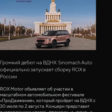
Громкий дебют на ВДНХ: Sinomach Auto
официально запускает сборку ROX в
России
ROX Motor объявляет об участии в
масштабном автомобильном фестивале
«ПроДвижение», который пройдет на ВДНХ с
30 июля по 2 августа. Концерн представит
внедорожники класса «премиум» и «люкс» и