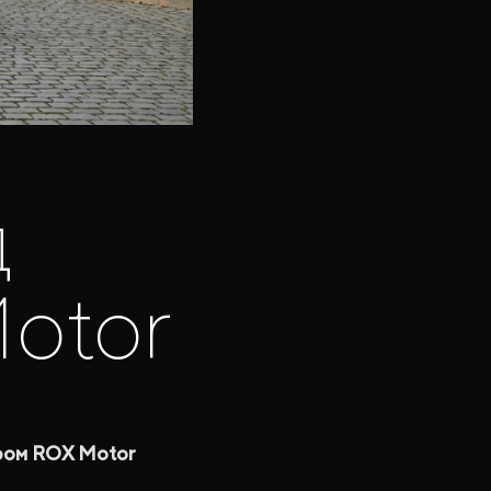
д
otor
ром ROX Motor