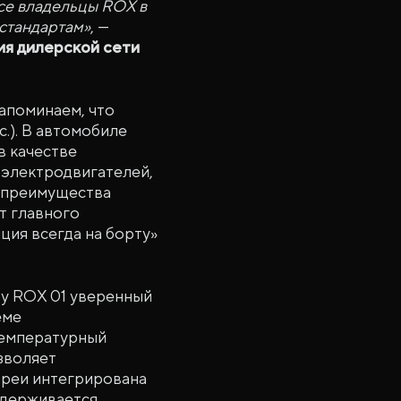
се владельцы ROX в
стандартам»
, —
ия дилерской сети
апоминаем, что
с.). В автомобиле
в качестве
 электродвигателей,
т преимущества
от главного
ция всегда на борту»
 у ROX 01 уверенный
еме
температурный
зволяет
ареи интегрирована
ддерживается