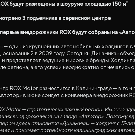
OX будут размещены в шоуруме площадью 150 м²
мотрено 3 подъемника в сервисном центре
 первые внедорожники ROX будут собраны на «Авто
» — один из крупнейших автомобильных холдингов в
 основанный в 2009 году. Сегодня «Динамика» объе
и и представляет ведущие мировые бренды. Холдинг 
ле региона, а его успехи неоднократно отмечались 
тр ROX Motor разместится в Калининграде — в том г
Автотор» в июне сойдет с конвейера внедорожник RO
X Motor — стратегически важный регион. Именно здес
аших внедорожников на заводе «Автотор». Поэтому в
ером здесь становится «Динамика» — холдинг с 17-л
знает и понимает потребности калининградских автов