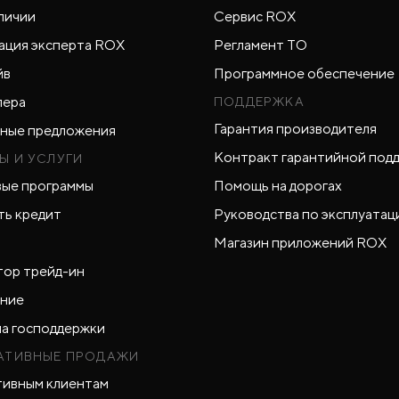
личии
Сервис ROX
ация эксперта ROX
Регламент ТО
йв
Программное обеспечение
лера
ПОДДЕРЖКА
Гарантия производителя
ные предложения
Контракт гарантийной под
Ы И УСЛУГИ
ые программы
Помощь на дорогах
ть кредит
Руководства по эксплуатац
Магазин приложений ROX
тор трейд-ин
ние
а господдержки
АТИВНЫЕ ПРОДАЖИ
ивным клиентам