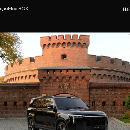
ьцам
Мир ROX
На