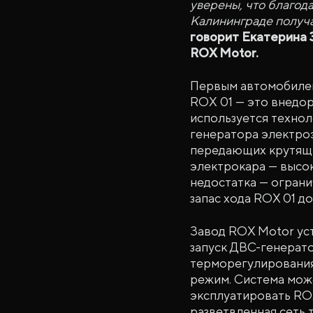
уверены, что благод
Калининграде получ
говорит Екатерина 
ROX Motor.
Первым автомобилем
ROX 01 — это внедор
используется технол
генератора электроэ
передающих крутящи
электрокара — высока
недостатка — ограни
запас хода ROX 01 до
Завод ROX Motor уст
запуск ДВС-генерато
терморегулирования
режим. Система може
эксплуатировать ROX
разветвленная сеть